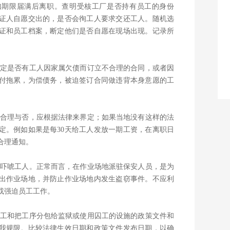
知期限届满后离职。查明受核工厂是否持有员工的身份
证人自愿交出的，是否会徇工人要求交还工人。随机选
证和员工档案，断定他们是否自愿在现场出现。记录所
。断定是否有工人因家属欠债而订立不合理的合同，或者因
付拖累，为偿债务，被迫签订合同做违背本身意愿的工
期，合理与否，应根据法律来界定；如果当地没有这样的法
定。例如如果是每30天给工人发放一期工资，在离职日
合理通知。
迫或吓唬工人。正常而言，在作业场地派驻保安人员，是为
出作业场地，并防止作业场地内发生盗窃事件。不应利
或强迫员工工作。
用囚工和把工序分包给监狱或使用囚工的设施的政策文件和
我规限。比较法律生效日期和政策文件发布日期，以确